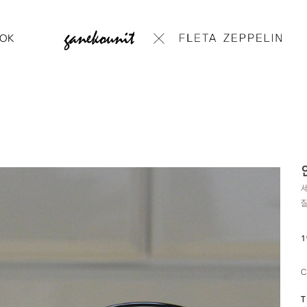
OK
안
1
T