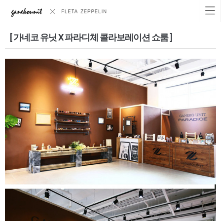
[ 가네코 유닛 X 파라디체 콜라보레이션 쇼룸 ]